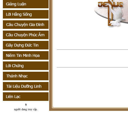
9
người đang truy cập
.