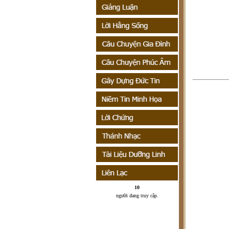
10
người đang truy cập
.