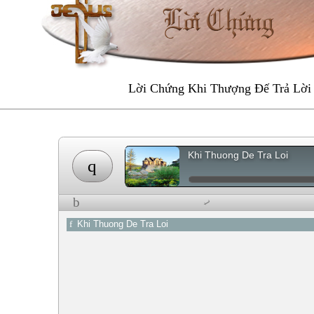
Lời Chứng Khi Thượng Đế Trả Lời
Khi Thuong De Tra Loi
q
b
t
f
Khi Thuong De Tra Loi