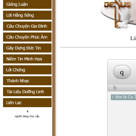
Lờ
q
b
f
Mot Ni Co 
4
người đang truy cập
.