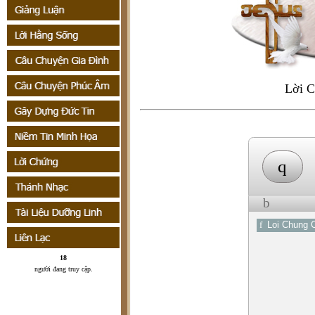
Lời C
q
b
f
Loi Chung 
18
người đang truy cập
.