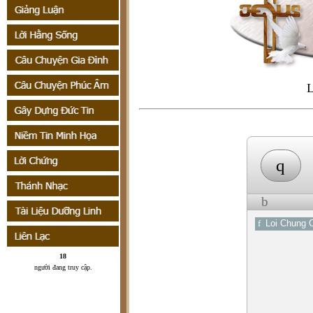
L
q
b
f
Loi Chung 
18
người đang truy cập
.