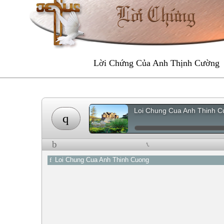
Lời Chứng Của Anh Thịnh Cường
Loi Chung Cua Anh Thinh 
q
b
t
f
Loi Chung Cua Anh Thinh Cuong