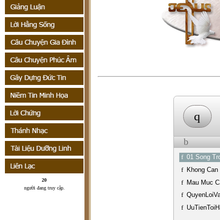
q
b
f
01 Song Tr
f
Khong Can 
20
f
Mau Muc C
người đang truy cập
.
f
QuyenLoiV
f
UuTienToiH