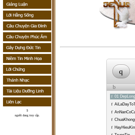
q
b
f
01 DepLon
f
AiLaDayTo
5
f
AnNanCoCa
người đang truy cập
.
f
ChuaKhong
f
HayHieuKi
f
TrungTin