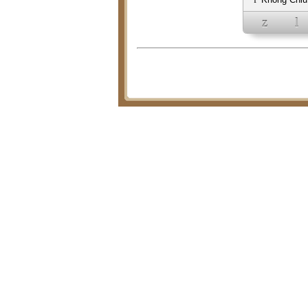
f
PhucVuCh
z
l