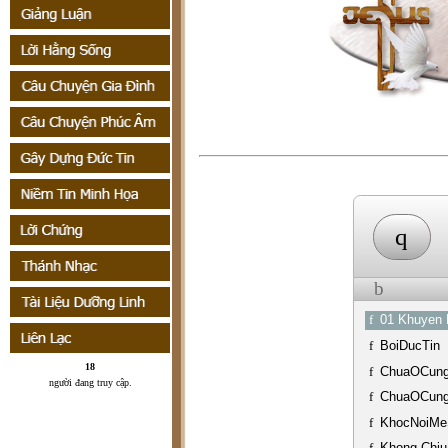
q
b
f
01 Khuyen
f
BoiDucTin
18
f
ChuaOCung
người đang truy cập
.
f
ChuaOCung
f
KhocNoiMe
f
Khong Chiu