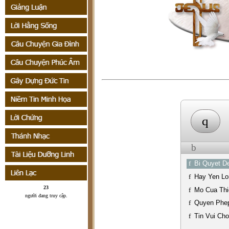
q
b
f
Bi Quyet D
f
Hay Yen Lo
23
f
Mo Cua Thi
người đang truy cập
.
f
Quyen Phep
f
Tin Vui Ch